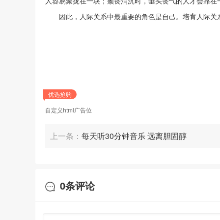
人容易聚拢在一块；颓丧消沉时，垂头丧气的人才会靠在
因此，人际关系中最重要的角色是自己。培育人际关系
优选抢购
自定义html广告位
上一条：
每天听30分钟音乐 远离胆固醇
0
条评论