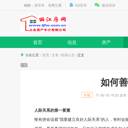
你好，
请登录
免费注册
QQ登录
微信登录
首页
信息
房产
当前位置：
首页
/
文章
/
职场人生
/
正文
如何善
转载
于
06-18 19:33
发布
人际关系的第一要素
惟有拼命说着"我要建立良好人际关系"的人，有时会