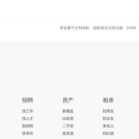
承诺遵守文明发帖，国家相关法律法规
0/300
招聘
房产
相亲
找工作
新楼盘
找男友
找人才
出租房
找女友
发招聘
二手房
来加入
录简历
发房源
找红娘