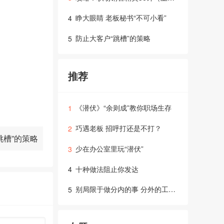
睁大眼睛 老板秘书“不可小看”
4
防止大客户“跳槽”的策略
5
推荐
《潜伏》“余则成”教你职场生存
1
巧遇老板 招呼打还是不打？
2
跳槽”的策略
少在办公室里玩“潜伏”
3
十种做法阻止你发达
4
别局限于做分内的事 分外的工作就淡然处之
5