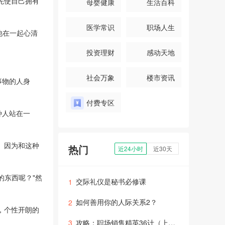
先使自己拥有
母婴健康
生活百科
医学常识
职场人生
他在一起心清
投资理财
感动天地
社会万象
楼市资讯
事物的人身
付费专区
种人站在一
。因为和这种
热门
近24小时
近30天
的东西呢？"然
交际礼仪是秘书必修课
1
如何善用你的人际关系2？
2
，个性开朗的
攻略：职场销售精英36计（上部５）
3