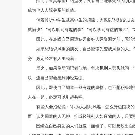
然而，果真希望广结益友，只有自己能够先成为别人眼
成为他人人际关系的价值。
倘若聆听中学生及高中生的烦恼，大致以"想结交朋友"
就愉快"、"可以听到有趣的事"、"可以学到有益的东西"、
因此，在哀叹自己周遭缺乏良好人际资源之前，无论如
如果想结识风趣的朋友，自己应该先变成风趣的人。每逢
旁，必定经常有人围绕着。
反之，如果像新闻记者似地，每次见到人劈头就问："最
块，连自己都会感到神经紧绷。
因此，即使自己知道一些有趣的事物，也不想积极地告
人在一起，必定可以引起共鸣。
有些人会抱怨说："我为人如此风趣，怎么身边围绕的尽
而，认为周遭的人无聊，抑或轻视别人如废物的人，只要
围绕在自己身边的人们就像一面镜子，可以反映出自己