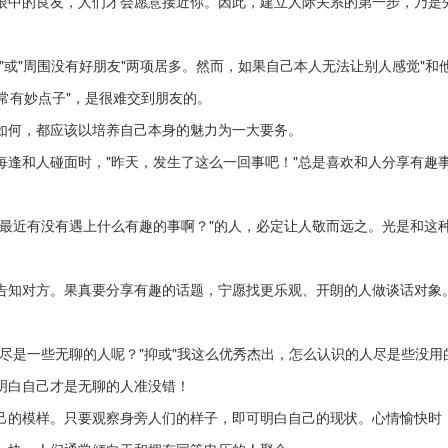
中的良友，人们才会愿意接近你。因此，建立人际关系的第一步，乃是
或"周围没有好朋友"两项居多。然而，如果自己本人无法让别人感觉"和
"常有妙点子"，是很难交到朋友的。
何，都应该以培养自己本身的魅力为一大要务。
和人碰面时，"昨天，发生了这么一回事吧！"总是喜欢和人分享有趣
近有没有遇上什么有趣的事啊？"的人，必定让人敬而远之。光是和这
知对方。果真要分享有趣的话题，宁愿找更乐观、开朗的人做谈话对象
是一些无聊的人呢？"抑或"我这么优秀杰出，怎么认识的人尽是些没用
明白自己才是无聊的人准没错！
的模样。只要观察身旁人们的样子，即可明白自己的现状。心情愉快时