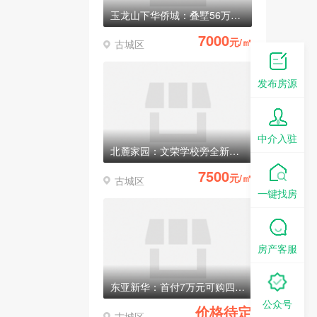
玉龙山下华侨城：叠墅56万元/套起
7000
元/㎡
古城区
发布房源
中介入驻
北麓家园：文荣学校旁全新电梯房，均价7500元/㎡
7500
元/㎡
古城区
一键找房
房产客服
东亚新华：首付7万元可购四室两厅两卫电梯房
公众号
价格待定
古城区