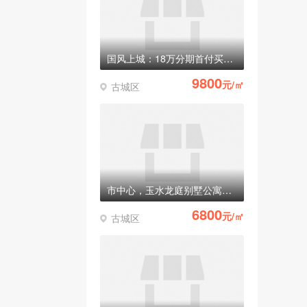
国风上城：18万分期首付买别墅，准现房
9800
元/㎡
古城区
市中心，玉水龙庭别墅公寓全部清盘！稀有纯一楼商铺只有最后3套！
6800
元/㎡
古城区