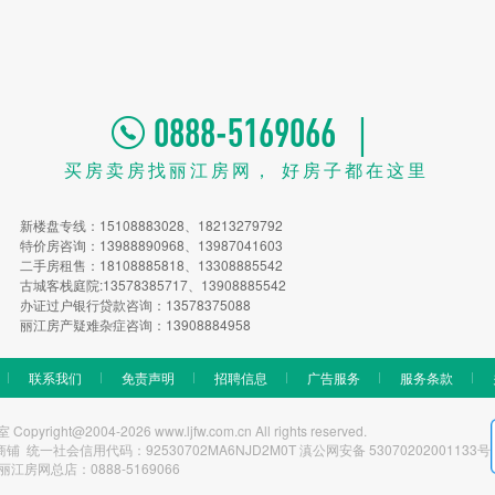
0888-5169066 ｜
买房卖房找丽江房网， 好房子都在这里
新楼盘专线：15108883028、18213279792
特价房咨询：13988890968、13987041603
二手房租售：18108885818、13308885542
古城客栈庭院:13578385717、13908885542
办证过户银行贷款咨询：13578375088
丽江房产疑难杂症咨询：13908884958
联系我们
免责声明
招聘信息
广告服务
服务条款
t@2004-2026 www.ljfw.com.cn All rights reserved.
一社会信用代码：92530702MA6NJD2M0T 滇公网安备 53070202001133号
丽江房网总店：0888-5169066