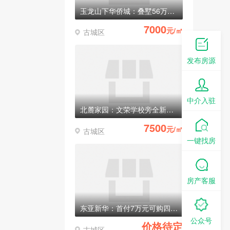
玉龙山下华侨城：叠墅56万元/套起
7000
元/㎡
古城区
发布房源
中介入驻
北麓家园：文荣学校旁全新电梯房，均价7500元/㎡
7500
元/㎡
古城区
一键找房
房产客服
东亚新华：首付7万元可购四室两厅两卫电梯房
公众号
价格待定
古城区