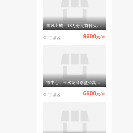
国风上城：18万分期首付买别墅，准现房
9800
元/㎡
古城区
市中心，玉水龙庭别墅公寓全部清盘！稀有纯一楼商铺只有最后3套！
6800
元/㎡
古城区