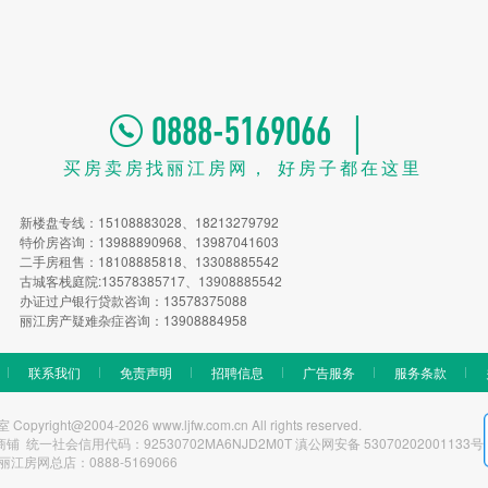
0888-5169066 ｜
买房卖房找丽江房网， 好房子都在这里
新楼盘专线：15108883028、18213279792
特价房咨询：13988890968、13987041603
二手房租售：18108885818、13308885542
古城客栈庭院:13578385717、13908885542
办证过户银行贷款咨询：13578375088
丽江房产疑难杂症咨询：13908884958
联系我们
免责声明
招聘信息
广告服务
服务条款
t@2004-2026 www.ljfw.com.cn All rights reserved.
一社会信用代码：92530702MA6NJD2M0T 滇公网安备 53070202001133号
丽江房网总店：0888-5169066