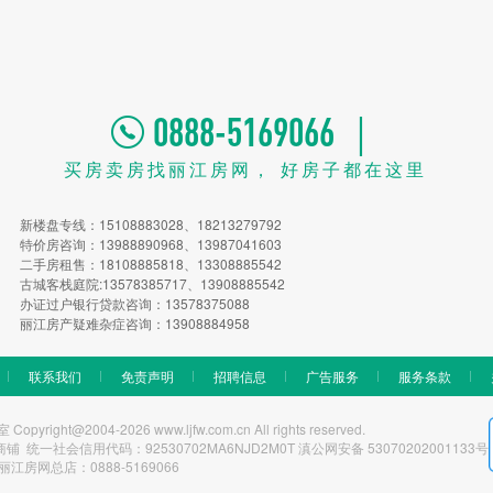
0888-5169066 ｜
买房卖房找丽江房网， 好房子都在这里
新楼盘专线：15108883028、18213279792
特价房咨询：13988890968、13987041603
二手房租售：18108885818、13308885542
古城客栈庭院:13578385717、13908885542
办证过户银行贷款咨询：13578375088
丽江房产疑难杂症咨询：13908884958
联系我们
免责声明
招聘信息
广告服务
服务条款
t@2004-2026 www.ljfw.com.cn All rights reserved.
一社会信用代码：92530702MA6NJD2M0T 滇公网安备 53070202001133号
丽江房网总店：0888-5169066