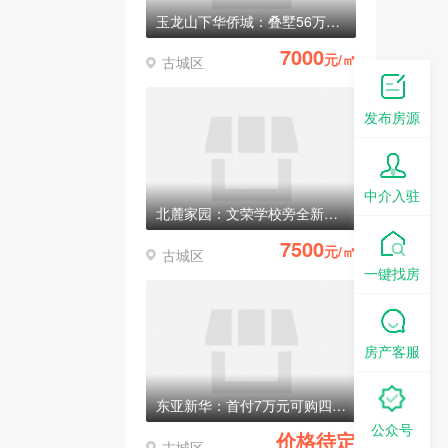
玉龙山下华侨城：叠墅56万元/套起
7000
元/㎡
古城区
发布房源
中介入驻
北麓家园：文荣学校旁全新电梯房，均价7500元/㎡
7500
元/㎡
古城区
一键找房
房产客服
东亚新华：首付7万元可购四室两厅两卫电梯房
公众号
价格待定
古城区