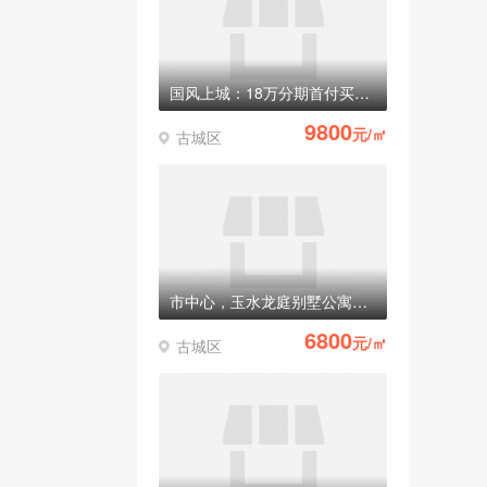
国风上城：18万分期首付买别墅，准现房
9800
元/㎡
古城区
市中心，玉水龙庭别墅公寓全部清盘！稀有纯一楼商铺只有最后3套！
6800
元/㎡
古城区