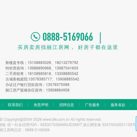
0888-5169066 ｜
买房卖房找丽江房网， 好房子都在这里
新楼盘专线：15108883028、18213279792
特价房咨询：13988890968、13987041603
二手房租售：18108885818、13308885542
古城客栈庭院:13578385717、13908885542
办证过户银行贷款咨询：13578375088
丽江房产疑难杂症咨询：13908884958
联系我们
免责声明
招聘信息
广告服务
服务条款
t@2004-2026 www.ljfw.com.cn All rights reserved.
一社会信用代码：92530702MA6NJD2M0T 滇公网安备 53070202001133号
丽江房网总店：0888-5169066