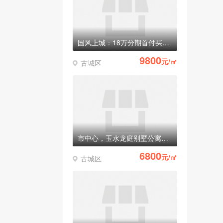
国风上城：18万分期首付买别墅，准现房
9800
元/㎡
古城区
市中心，玉水龙庭别墅公寓全部清盘！稀有纯一楼商铺只有最后3套！
6800
元/㎡
古城区