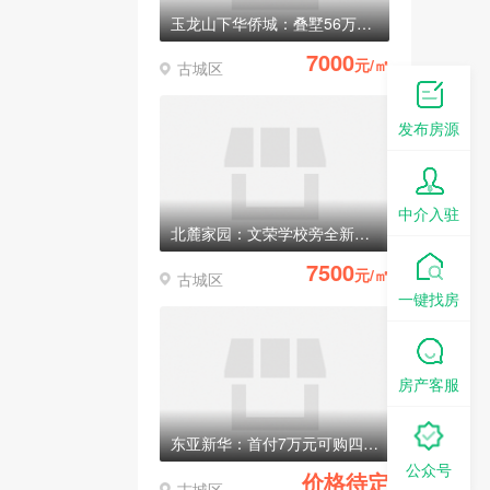
玉龙山下华侨城：叠墅56万元/套起
7000
元/㎡
古城区
发布房源
中介入驻
北麓家园：文荣学校旁全新电梯房，均价7500元/㎡
7500
元/㎡
古城区
一键找房
房产客服
东亚新华：首付7万元可购四室两厅两卫电梯房
公众号
价格待定
古城区