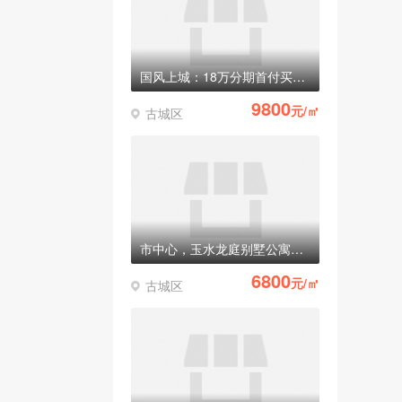
国风上城：18万分期首付买别墅，准现房
9800
元/㎡
古城区
市中心，玉水龙庭别墅公寓全部清盘！稀有纯一楼商铺只有最后3套！
6800
元/㎡
古城区