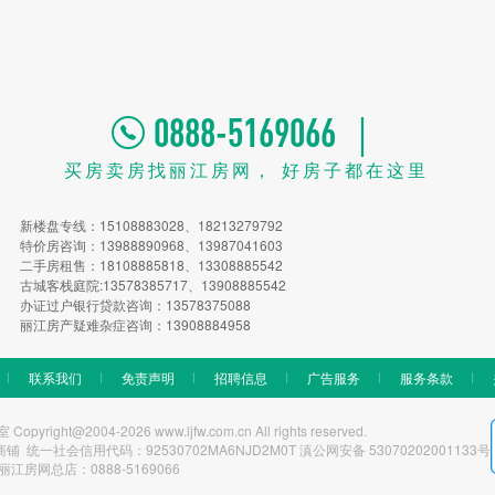
0888-5169066 ｜
买房卖房找丽江房网， 好房子都在这里
新楼盘专线：15108883028、18213279792
特价房咨询：13988890968、13987041603
二手房租售：18108885818、13308885542
古城客栈庭院:13578385717、13908885542
办证过户银行贷款咨询：13578375088
丽江房产疑难杂症咨询：13908884958
联系我们
免责声明
招聘信息
广告服务
服务条款
t@2004-2026 www.ljfw.com.cn All rights reserved.
一社会信用代码：92530702MA6NJD2M0T 滇公网安备 53070202001133号
丽江房网总店：0888-5169066