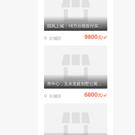
国风上城：18万分期首付买别墅，准现房
9800
元/㎡
古城区
市中心，玉水龙庭别墅公寓全部清盘！稀有纯一楼商铺只有最后3套！
6800
元/㎡
古城区