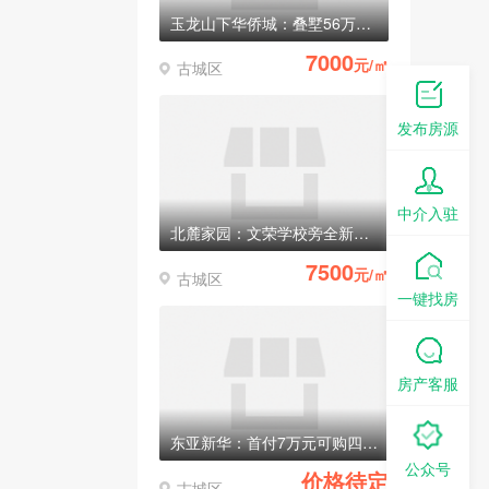
玉龙山下华侨城：叠墅56万元/套起
7000
元/㎡
古城区
发布房源
中介入驻
北麓家园：文荣学校旁全新电梯房，均价7500元/㎡
7500
元/㎡
古城区
一键找房
房产客服
东亚新华：首付7万元可购四室两厅两卫电梯房
公众号
价格待定
古城区