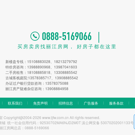
0888-5169066 ｜
买房卖房找丽江房网， 好房子都在这里
新楼盘专线：15108883028、18213279792
特价房咨询：13988890968、13987041603
二手房租售：18108885818、13308885542
古城客栈庭院:13578385717、13908885542
办证过户银行贷款咨询：13578375088
丽江房产疑难杂症咨询：13908884958
联系我们
免责声明
招聘信息
广告服务
服务条款
t@2004-2026 www.ljfw.com.cn All rights reserved.
一社会信用代码：92530702MA6NJD2M0T 滇公网安备 53070202001133号
丽江房网总店：0888-5169066