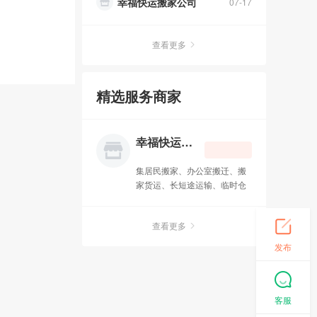
幸福快运搬家公司
07-17
查看更多
精选服务商家
幸福快运搬家公司
集居民搬家、办公室搬迁、搬
家货运、长短途运输、临时仓
储、物品包装、拆装家具、计
时工服务、钢琴搬运、重型设
查看更多
备迁移、空调移机、服务器搬
迁为一体的大型搬家公司
发布
客服