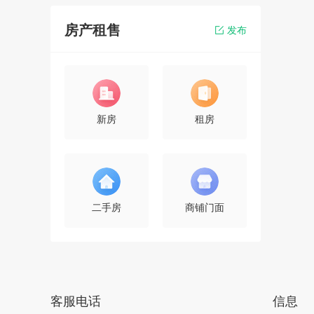
房产租售
发布
玉锦苑小区看房团
报名
20人已报名
新房
租房
康桥园小区商铺看房团
报名
13人已报名
玉水龙庭公寓看房团
二手房
商铺门面
报名
10人已报名
客服电话
信息