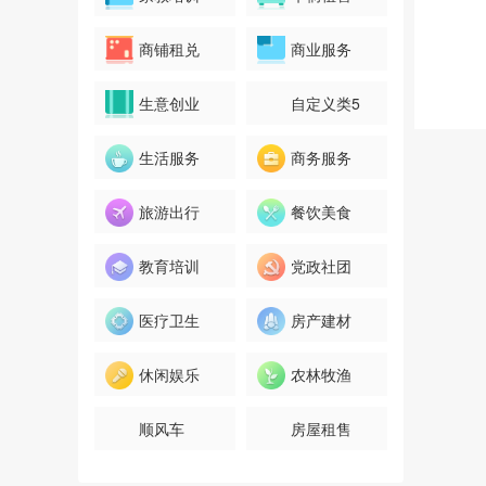
商铺租兑
商业服务
生意创业
自定义类5
生活服务
商务服务
旅游出行
餐饮美食
教育培训
党政社团
医疗卫生
房产建材
休闲娱乐
农林牧渔
顺风车
房屋租售
西华苑小区商铺看房团