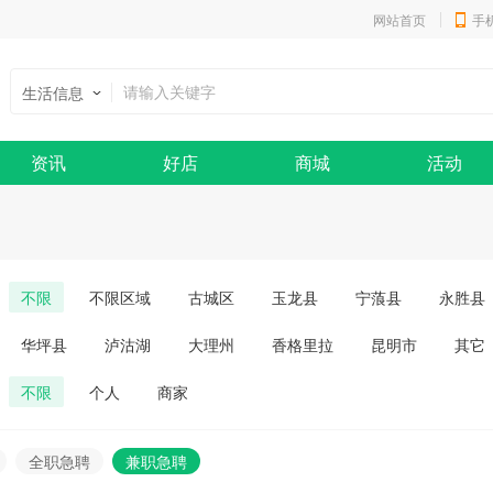
网站首页
手
生活信息
资讯
好店
商城
活动
不限
不限区域
古城区
玉龙县
宁蒗县
永胜县
华坪县
泸沽湖
大理州
香格里拉
昆明市
其它
不限
个人
商家
全职急聘
兼职急聘