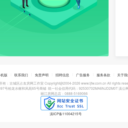
手机版
联系我们
免责声明
招聘信息
广告服务
服务条款
关于我
有：古城区占友房网工作室 Copyright@2004-2026 www.ljfw.com.cn All rights reser
号柏龙水榭和风苑65号商铺 统一社会信用代码：92530702MA6NJD2M0T 滇公网安备 
丽江房网总店：0888-5169066
滇ICP备11004215号